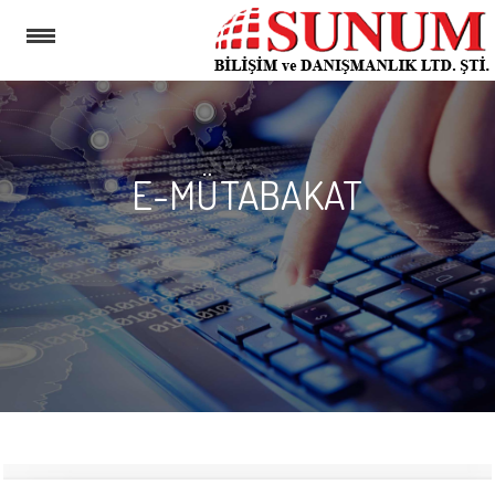
E-MÜTABAKAT
MENU
HAKKIMIZDA
NETSIS
E-
DEVLET
ÇÖZÜMLERI
GÜVENLIK
DUVARI
BERQNET
HIZMETLERIMIZ
DESTEK
DÖKÜMANLARI
İLETIŞIM
KURUMSAL