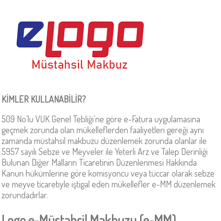
KİMLER KULLANABİLİR?
509 No’lu VUK Genel Tebliği’ne göre e-Fatura uygulamasına
geçmek zorunda olan mükelleflerden faaliyetleri gereği aynı
zamanda müstahsil makbuzu düzenlemek zorunda olanlar ile
5957 sayılı Sebze ve Meyveler ile Yeterli Arz ve Talep Derinliği
Bulunan Diğer Malların Ticaretinin Düzenlenmesi Hakkında
Kanun hükümlerine göre komisyoncu veya tüccar olarak sebze
ve meyve ticaretiyle iştigal eden mükellefler e-MM düzenlemek
zorundadırlar.
Logo e-Müstahsil Makbuzu (e-MM)