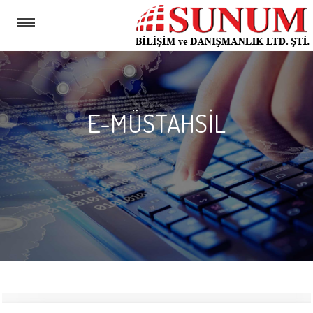
E-MÜSTAHSIL
MENU
HAKKIMIZDA
NETSIS
E-
DEVLET
ÇÖZÜMLERI
GÜVENLIK
DUVARI
BERQNET
HIZMETLERIMIZ
DESTEK
DÖKÜMANLARI
İLETIŞIM
KURUMSAL