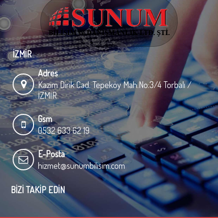
İZMİR
Adres
Kazim Dirik Cad. Tepeköy Mah.No:3/4 Torbalı /
İZMİR
Gsm
0532 633 62 19
E-Posta
hizmet@sunumbilisim.com
BIZI TAKIP EDIN